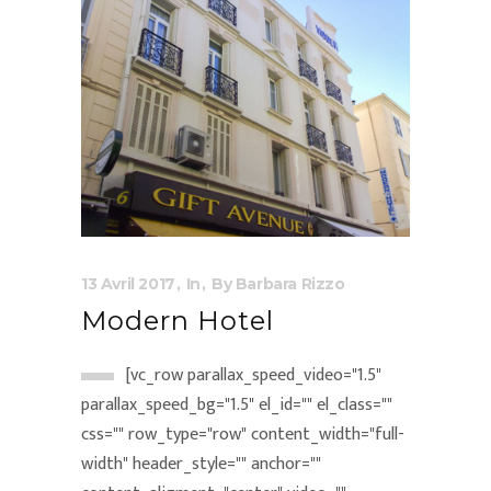
13 Avril 2017
In
By
Barbara Rizzo
Modern Hotel
[vc_row parallax_speed_video="1.5"
parallax_speed_bg="1.5" el_id="" el_class=""
css="" row_type="row" content_width="full-
width" header_style="" anchor=""